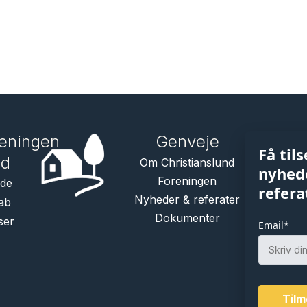
reningen
Genveje
nd
Om Christianslund
Foreningen
åde
Nyheder & referater
ab
Dokumenter
ser
Email*