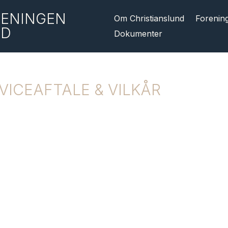
ENINGEN
Om Christianslund
Forenin
ND
Dokumenter
VICEAFTALE & VILKÅR