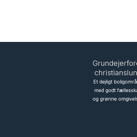
Grundejerfo
christianslu
Et dejligt boligomr
med godt fællessk
og grønne omgivel